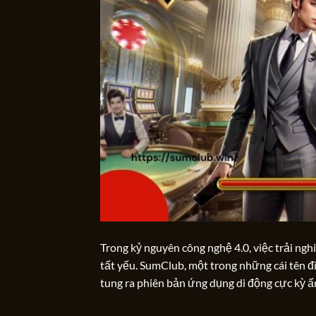
Trong kỷ nguyên công nghệ 4.0, việc trải ng
tất yếu. SumClub, một trong những cái tên đ
tung ra phiên bản ứng dụng di động cực kỳ ấ