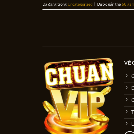
Đã đăng trong
Uncategorized
|
Được gắn thẻ
68 gam
VỀ 
G
Đ
C
T
L