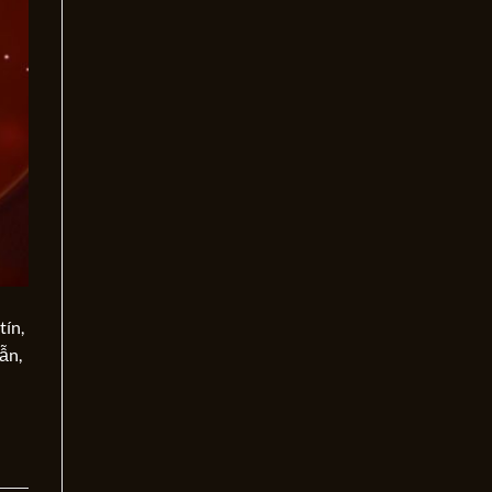
tín,
ẫn,