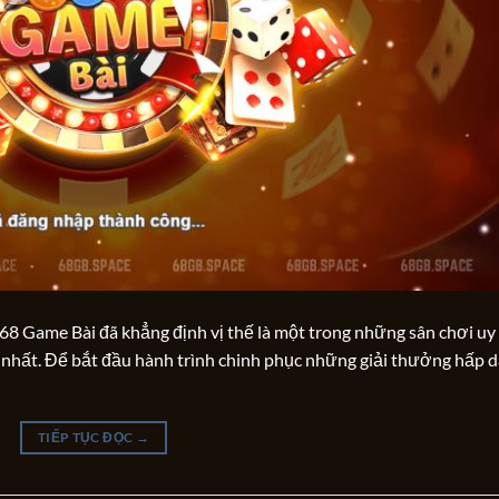
68 Game Bài đã khẳng định vị thế là một trong những sân chơi uy 
h nhất. Để bắt đầu hành trình chinh phục những giải thưởng hấp d
TIẾP TỤC ĐỌC
→