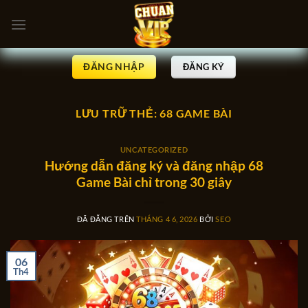
Chuyển
đến
nội
dung
ĐĂNG NHẬP
ĐĂNG KÝ
LƯU TRỮ THẺ:
68 GAME BÀI
UNCATEGORIZED
Hướng dẫn đăng ký và đăng nhập 68
Game Bài chỉ trong 30 giây
ĐÃ ĐĂNG TRÊN
THÁNG 4 6, 2026
BỞI
SEO
06
Th4