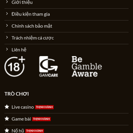
Giới thiệu
Điều kiện tham gia
Chính sách bảo mật
Trách nhiệm cá cược
Liên hệ
TRÒ CHƠI
Live casino
Game bài
Nổ hũ