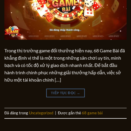
Trong thị trường game đổi thưởng hiện nay, 68 Game Bài đã
khẳng định vị thế là một trong những sân chơi uy tín, minh
bạch và có tốc độ xử lý giao dịch nhanh nhất. Để bắt đầu
hành trình chinh phục những giải thưởng hấp dẫn, việc sở
hữu một tài khoản chính […]
TIẾP TỤC ĐỌC
→
Đã đăng trong
Uncategorized
|
Được gắn thẻ
68 game bài