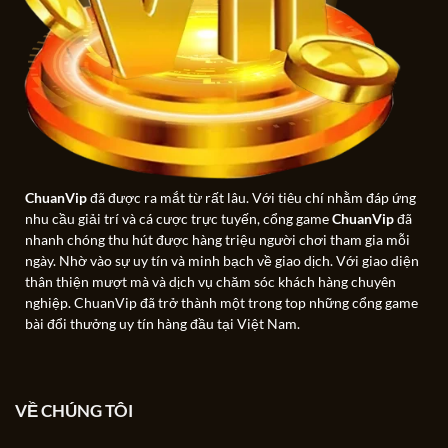
ChuanVip
đã được ra mắt từ rất lâu. Với tiêu chí nhằm đáp ứng
nhu cầu giải trí và cá cược trực tuyến, cổng game
ChuanVip
đã
nhanh chóng thu hút được hàng triệu người chơi tham gia mỗi
ngày. Nhờ vào sự uy tín và minh bạch về giao dịch. Với giao diện
thân thiện mượt mà và dịch vụ chăm sóc khách hàng chuyên
nghiệp. ChuanVip đã trở thành một trong top những cổng game
bài đổi thưởng uy tín hàng đầu tại Việt Nam.
VỀ CHÚNG TÔI